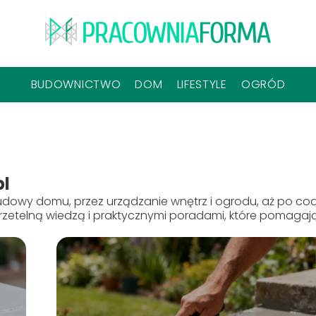
BUDOWNICTWO
DOM
LIFESTYLE
OGRÓD
l
budowy domu, przez urządzanie wnętrz i ogrodu, aż po co
ię rzetelną wiedzą i praktycznymi poradami, które pomagaj