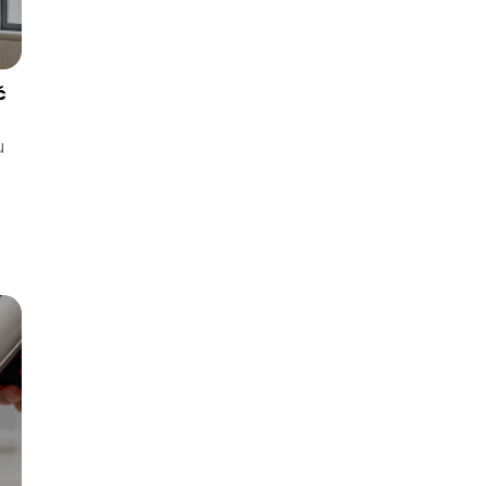
ć
u
z