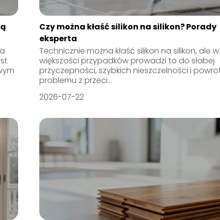
ją
Czy można kłaść silikon na silikon? Porady
eksperta
ra
Technicznie można kłaść silikon na silikon, ale w
st
większości przypadków prowadzi to do słabej
owym
przyczepności, szybkich nieszczelności i powro
problemu z przeci...
2026-07-22