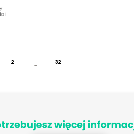
zy
a i
2
32
...
trzebujesz więcej informac