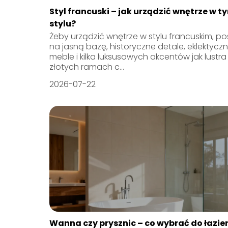
Styl francuski – jak urządzić wnętrze w t
stylu?
Żeby urządzić wnętrze w stylu francuskim, p
na jasną bazę, historyczne detale, eklektycz
meble i kilka luksusowych akcentów jak lustra
złotych ramach c...
2026-07-22
Wanna czy prysznic – co wybrać do łazie