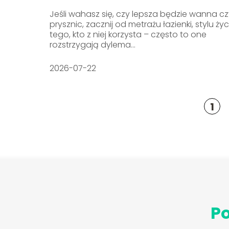
Jeśli wahasz się, czy lepsza będzie wanna c
prysznic, zacznij od metrażu łazienki, stylu życi
tego, kto z niej korzysta – często to one
rozstrzygają dylema...
2026-07-22
1
Po