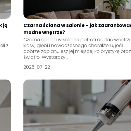
k ją
Czarna ściana w salonie – jak zaaranżowa
modne wnętrze?
Czarna ściana w salonie potrafi dodać wnętrz
li z
klasy, głębi i nowoczesnego charakteru, jeśli
dobrze zaplanujesz jej miejsce, kolorystykę ora
światło. Wystarczy...
2026-07-22