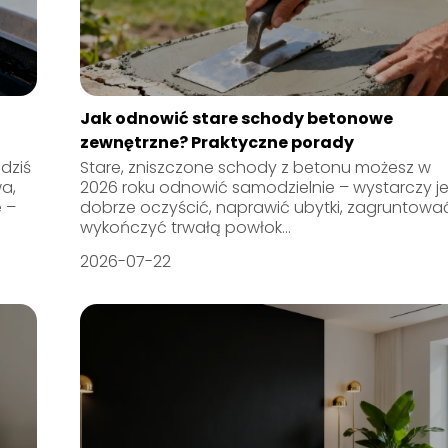
Jak odnowić stare schody betonowe
zewnętrzne? Praktyczne porady
dziś
Stare, zniszczone schody z betonu możesz w
a,
2026 roku odnowić samodzielnie – wystarczy j
 –
dobrze oczyścić, naprawić ubytki, zagruntować
wykończyć trwałą powłok...
2026-07-22