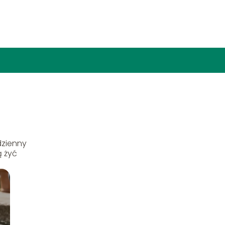
dzienny
ą żyć