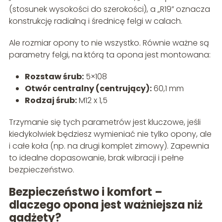
(stosunek wysokości do szerokości), a „R19” oznacza
konstrukcję radialną i średnicę felgi w calach.
Ale rozmiar opony to nie wszystko. Równie ważne są
parametry felgi, na którą ta opona jest montowana:
Rozstaw śrub:
5×108
Otwór centralny (centrujący):
60,1 mm
Rodzaj śrub:
M12 x 1,5
Trzymanie się tych parametrów jest kluczowe, jeśli
kiedykolwiek będziesz wymieniać nie tylko opony, ale
i całe koła (np. na drugi komplet zimowy). Zapewnia
to idealne dopasowanie, brak wibracji i pełne
bezpieczeństwo.
Bezpieczeństwo i komfort –
dlaczego opona jest ważniejsza niż
gadżety?