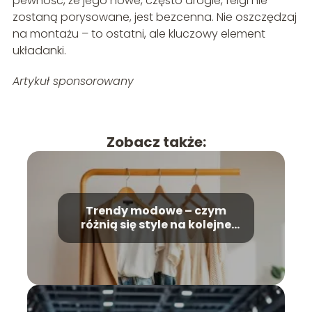
pewność, że jego nowe, często drogie, felgi nie
zostaną porysowane, jest bezcenna. Nie oszczędzaj
na montażu – to ostatni, ale kluczowy element
układanki.
Artykuł sponsorowany
Zobacz także:
Trendy modowe – czym
różnią się style na kolejne
sezony?