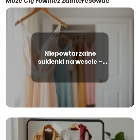
Może Cię również zainteresować
Niepowtarzalne
sukienki na wesele –
modne fasony i kolory