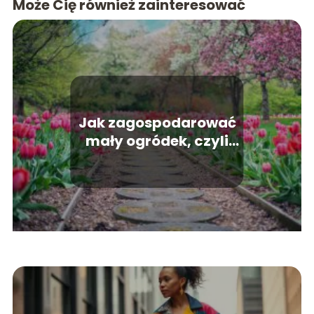
Może Cię również zainteresować
Jak zagospodarować
mały ogródek, czyli
aranżacja ogrodu dla
minimalistów