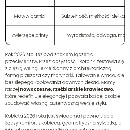
Motyw bambi
Subtelność, miękkość, delikatn
Zwierzęce printy
Wyrazistość, odwaga, moc
Rok 2026 stoi też pod znakiem łączenia
przeciwieństw. Przezroczystości i koronki zestawia się
z ciężką wełną, lekkie tkaniny z architektoniczną
formą płaszcza czy marynarki. Taliowanie wraca, ale
bez ślepego kopiowania dawnych dekad. Mamy
raczej
nowoczesne, rzeźbiarskie krawiectwo
,
które redefiniuje elegancję i pozwala każdej osobie
zbudować własną, autentyczną wersję stylu.
Kobieta 2026 roku jest świadoma i pewna siebie.
Łączy komfort z kobiecą, geometryczną sylwetką, a
jej szafa opiera się na kilku mocnych fasonach,