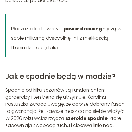
barków aż po dół płaszcza.
Płaszcze i kurtki w stylu
power dressing
łączą w
sobie militarną dyscyplinę linii z miękkością
tkanin i kobiecą talią.
Jakie spodnie będą w modzie?
Spodnie od kilku sezonów są fundamentem
garderoby i ten trend się utrzymuje. Karolina
Pastuszka zwraca uwagę, że dobrze dobrany fason
to gwarancja, że „zawsze masz co na siebie włożyć”.
W 2026 roku wciąż rządzą
szerokie spodnie
, które
zapewniają swobodę ruchu i ciekawą linię nogi.