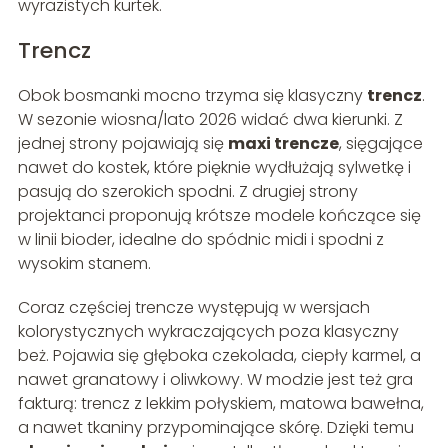
wyrazistych kurtek.
Trencz
Obok bosmanki mocno trzyma się klasyczny
trencz
.
W sezonie wiosna/lato 2026 widać dwa kierunki. Z
jednej strony pojawiają się
maxi trencze
, sięgające
nawet do kostek, które pięknie wydłużają sylwetkę i
pasują do szerokich spodni. Z drugiej strony
projektanci proponują krótsze modele kończące się
w linii bioder, idealne do spódnic midi i spodni z
wysokim stanem.
Coraz częściej trencze występują w wersjach
kolorystycznych wykraczających poza klasyczny
beż. Pojawia się głęboka czekolada, ciepły karmel, a
nawet granatowy i oliwkowy. W modzie jest też gra
fakturą: trencz z lekkim połyskiem, matowa bawełna,
a nawet tkaniny przypominające skórę. Dzięki temu