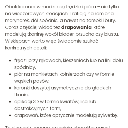
Obok koronek w modzie są frędzle i pióra – nie tylko
na wieczorowych kreacjach. Trafiają na ramiona
marynarek, dół spódnic, a nawet na torebki i buty.
Coraz częściej widać też
drapowania
, które
modelują tkaninę wokół bioder, brzucha czy biustu.
W sklepach warto więc świadomie szukać
konkretnych detali:
frędzli przy rękawach, kieszeniach lub na linii dołu
spódnicy,
piór na mankietach, kołnierzach czy w formie
wąskich pasów,
koronki doszytej asymetrycznie do gładkich
tkanin,
aplikacji 3D w formie kwiatów, liści lub
abstrakcyjnych form,
drapowań, które optycznie modelują sylwetkę.
Te elementy mocno zmieniają charakter nawet