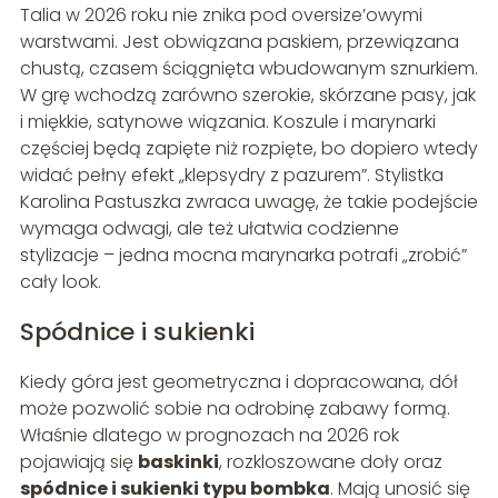
Talia w 2026 roku nie znika pod oversize’owymi
warstwami. Jest obwiązana paskiem, przewiązana
chustą, czasem ściągnięta wbudowanym sznurkiem.
W grę wchodzą zarówno szerokie, skórzane pasy, jak
i miękkie, satynowe wiązania. Koszule i marynarki
częściej będą zapięte niż rozpięte, bo dopiero wtedy
widać pełny efekt „klepsydry z pazurem”. Stylistka
Karolina Pastuszka zwraca uwagę, że takie podejście
wymaga odwagi, ale też ułatwia codzienne
stylizacje – jedna mocna marynarka potrafi „zrobić”
cały look.
Spódnice i sukienki
Kiedy góra jest geometryczna i dopracowana, dół
może pozwolić sobie na odrobinę zabawy formą.
Właśnie dlatego w prognozach na 2026 rok
pojawiają się
baskinki
, rozkloszowane doły oraz
spódnice i sukienki typu bombka
. Mają unosić się