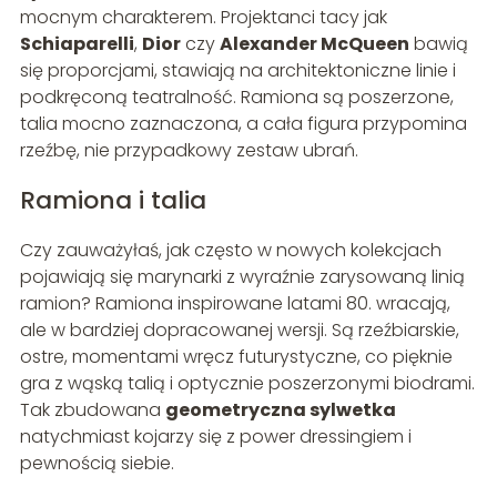
mocnym charakterem. Projektanci tacy jak
Schiaparelli
,
Dior
czy
Alexander McQueen
bawią
się proporcjami, stawiają na architektoniczne linie i
podkręconą teatralność. Ramiona są poszerzone,
talia mocno zaznaczona, a cała figura przypomina
rzeźbę, nie przypadkowy zestaw ubrań.
Ramiona i talia
Czy zauważyłaś, jak często w nowych kolekcjach
pojawiają się marynarki z wyraźnie zarysowaną linią
ramion? Ramiona inspirowane latami 80. wracają,
ale w bardziej dopracowanej wersji. Są rzeźbiarskie,
ostre, momentami wręcz futurystyczne, co pięknie
gra z wąską talią i optycznie poszerzonymi biodrami.
Tak zbudowana
geometryczna sylwetka
natychmiast kojarzy się z power dressingiem i
pewnością siebie.