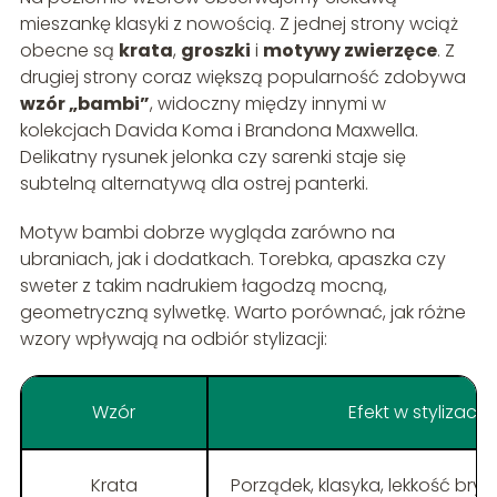
mieszankę klasyki z nowością. Z jednej strony wciąż
obecne są
krata
,
groszki
i
motywy zwierzęce
. Z
drugiej strony coraz większą popularność zdobywa
wzór „bambi”
, widoczny między innymi w
kolekcjach Davida Koma i Brandona Maxwella.
Delikatny rysunek jelonka czy sarenki staje się
subtelną alternatywą dla ostrej panterki.
Motyw bambi dobrze wygląda zarówno na
ubraniach, jak i dodatkach. Torebka, apaszka czy
sweter z takim nadrukiem łagodzą mocną,
geometryczną sylwetkę. Warto porównać, jak różne
wzory wpływają na odbiór stylizacji:
Wzór
Efekt w stylizacji
Krata
Porządek, klasyka, lekkość bryty