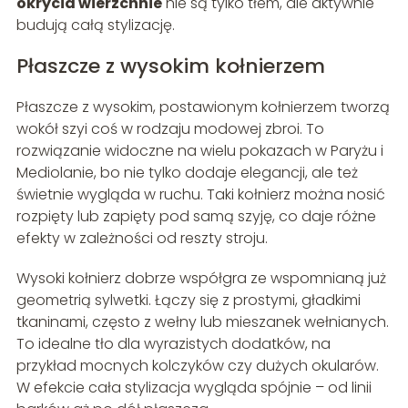
okrycia wierzchnie
nie są tylko tłem, ale aktywnie
budują całą stylizację.
Płaszcze z wysokim kołnierzem
Płaszcze z wysokim, postawionym kołnierzem tworzą
wokół szyi coś w rodzaju modowej zbroi. To
rozwiązanie widoczne na wielu pokazach w Paryżu i
Mediolanie, bo nie tylko dodaje elegancji, ale też
świetnie wygląda w ruchu. Taki kołnierz można nosić
rozpięty lub zapięty pod samą szyję, co daje różne
efekty w zależności od reszty stroju.
Wysoki kołnierz dobrze współgra ze wspomnianą już
geometrią sylwetki. Łączy się z prostymi, gładkimi
tkaninami, często z wełny lub mieszanek wełnianych.
To idealne tło dla wyrazistych dodatków, na
przykład mocnych kolczyków czy dużych okularów.
W efekcie cała stylizacja wygląda spójnie – od linii