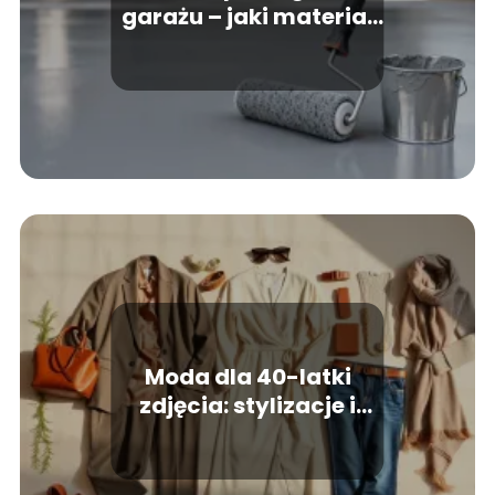
garażu – jaki materiał
wybrać?
Moda dla 40-latki
zdjęcia: stylizacje i
pomysły na każdy
dzień