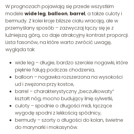
W prognozach pojawiają się przede wszystkim
modele
wide leg
,
balloon
,
barrel
, a także culoty i
bermudy. Z kolei kroje bliższe ciału wracają, ale w
przemyślany sposób – zazwyczaj łączy się je z
luźniejszą górą, co daje atrakcyjny kontrast proporcji.
Lista fasonów, na które warto zwrócić uwagę,
wygląda tak:
wide leg – długie, bardzo szerokie nogawki, które
pięknie falują podczas chodzenia,
balloon – nogawka rozszerzona na wysokości
ud i zwężona przy kostce,
barrel – charakterystyczny „beczułkowaty”
kształt nóg, mocno budujący linię sylwetki,
culoty – spodnie o długości midi, łączące
wygodę spodni z lekkością spódnicy,
bermudy – szorty o długości do kolan, świetne
do marynarki i mokasynów.