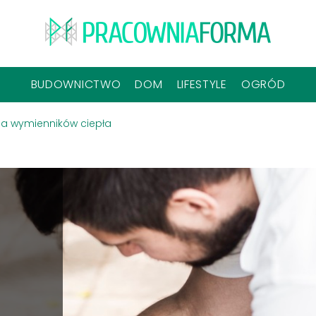
BUDOWNICTWO
DOM
LIFESTYLE
OGRÓD
ja wymienników ciepła