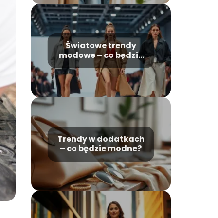
Światowe trendy
modowe – co będzie
modne w
najbliższych latach?
Trendy w dodatkach
– co będzie modne?