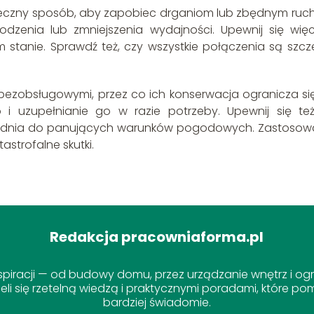
eczny sposób, aby zapobiec drganiom lub zbędnym ruc
zenia lub zmniejszenia wydajności. Upewnij się więc
stanie. Sprawdź też, czy wszystkie połączenia są szcze
 bezobsługowymi, przez co ich konserwacja ogranicza si
 uzupełnianie go w razie potrzeby. Upewnij się też
iednia do panujących warunków pogodowych. Zastosow
strofalne skutki.
Redakcja pracowniaforma.pl
piracji — od budowy domu, przez urządzanie wnętrz i ogro
i się rzetelną wiedzą i praktycznymi poradami, które pom
bardziej świadomie.