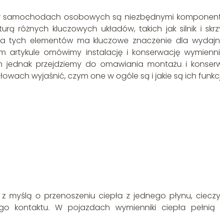
e w samochodach osobowych są niezbędnymi komponen
ą różnych kluczowych układów, takich jak silnik i skrz
acja tych elementów ma kluczowe znaczenie dla wydaj
ym artykule omówimy instalację i konserwację wymienn
jednak przejdziemy do omawiania montażu i konserw
owach wyjaśnić, czym one w ogóle są i jakie są ich funkcj
 z myślą o przenoszeniu ciepła z jednego płynu, cieczy
o kontaktu. W pojazdach wymienniki ciepła pełnią k