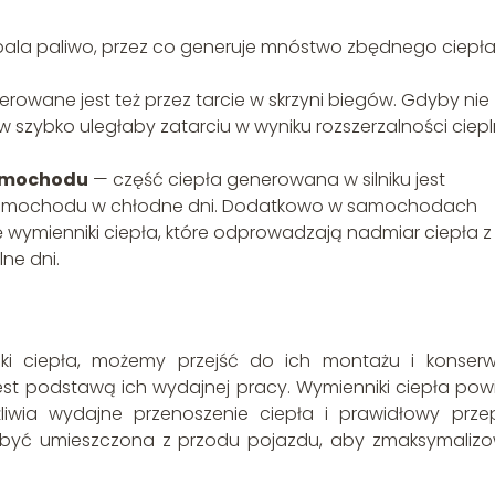
pala paliwo, przez co generuje mnóstwo zbędnego ciepła
rowane jest też przez tarcie w skrzyni biegów. Gdyby nie
szybko uległaby zatarciu w wyniku rozszerzalności ciepl
samochodu
— część ciepła generowana w silniku jest
samochodu w chłodne dni. Dodatkowo w samochodach
 wymienniki ciepła, które odprowadzają nadmiar ciepła z
ne dni.
niki ciepła, możemy przejść do ich montażu i konserwa
est podstawą ich wydajnej pracy. Wymienniki ciepła pow
liwia wydajne przenoszenie ciepła i prawidłowy prze
a być umieszczona z przodu pojazdu, aby zmaksymaliz