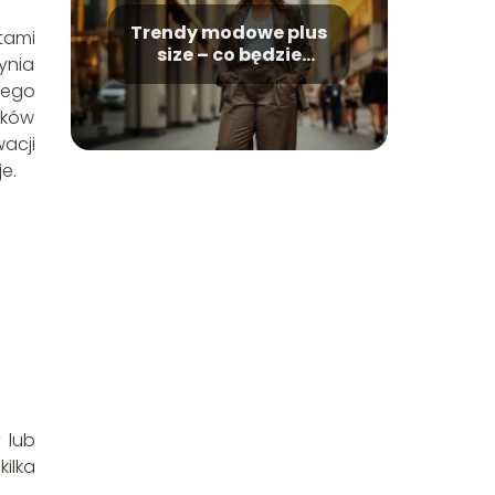
Trendy modowe plus
tami
size – co będzie
ynia
modne?
nego
ików
acji
e.
 lub
ilka