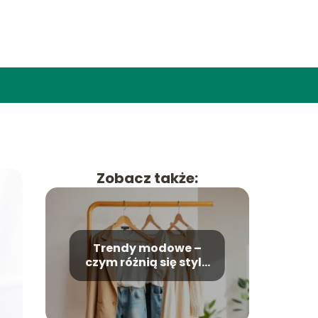
Zobacz także:
Trendy modowe –
czym różnią się style
na kolejne sezony?