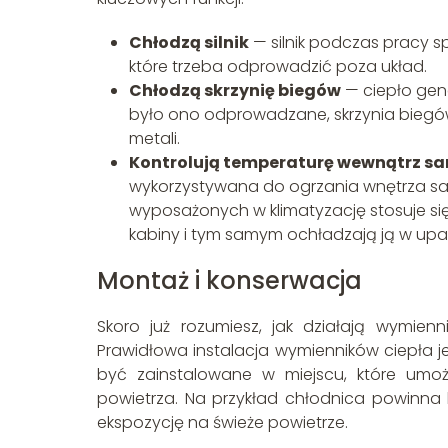
Chłodzą silnik
— silnik podczas pracy s
które trzeba odprowadzić poza układ.
Chłodzą skrzynię biegów
— ciepło gene
było ono odprowadzane, skrzynia biegów 
metali.
Kontrolują temperaturę wewnątrz 
wykorzystywana do ogrzania wnętrza 
wyposażonych w klimatyzację stosuje się
kabiny i tym samym ochładzają ją w upal
Montaż i konserwacja
Skoro już rozumiesz, jak działają wymien
Prawidłowa instalacja wymienników ciepła j
być zainstalowane w miejscu, które umoż
powietrza. Na przykład chłodnica powinn
ekspozycję na świeże powietrze.