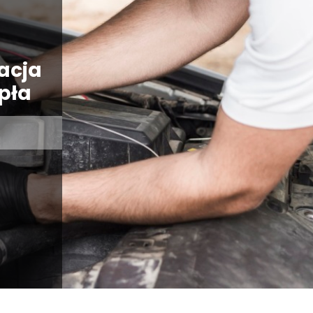
acja
pła