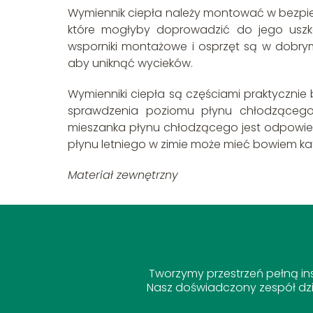
Wymiennik ciepła należy montować w bezpi
które mogłyby doprowadzić do jego uszkod
wsporniki montażowe i osprzęt są w dobrym 
aby uniknąć wycieków.
Wymienniki ciepła są częściami praktycznie
sprawdzenia poziomu płynu chłodzącego i
mieszanka płynu chłodzącego jest odpow
płynu letniego w zimie może mieć bowiem kata
Materiał zewnętrzny
Tworzymy przestrzeń pełną ins
Nasz doświadczony zespół dziel