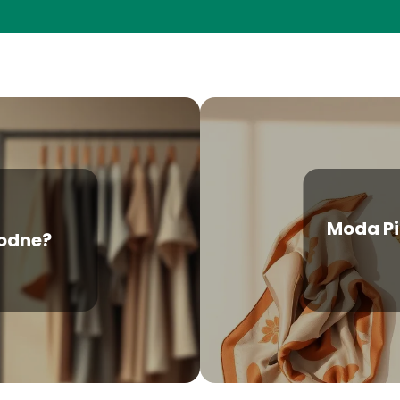
Moda Pin
odne?