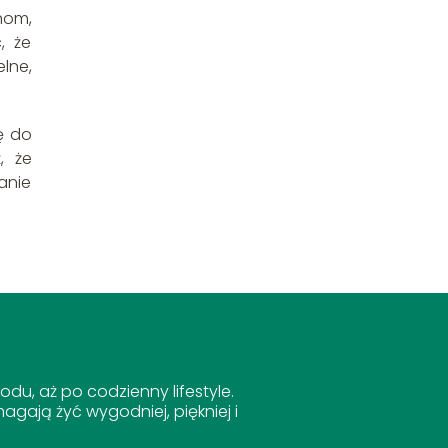
hom,
, że
lne,
ę do
, że
anie
du, aż po codzienny lifestyle.
agają żyć wygodniej, piękniej i