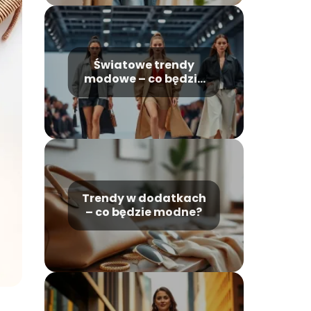
Światowe trendy
modowe – co będzie
modne w
najbliższych latach?
Trendy w dodatkach
– co będzie modne?