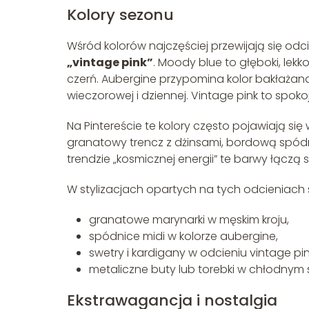
Kolory sezonu
Wśród kolorów najczęściej przewijają się odc
„vintage pink”
. Moody blue to głęboki, lek
czerń. Aubergine przypomina kolor bakłażana
wieczorowej i dziennej. Vintage pink to spoko
Na Pintereście te kolory często pojawiają si
granatowy trencz z dżinsami, bordową spódni
trendzie „kosmicznej energii” te barwy łączą
W stylizacjach opartych na tych odcieniach 
granatowe marynarki w męskim kroju,
spódnice midi w kolorze aubergine,
swetry i kardigany w odcieniu vintage pin
metaliczne buty lub torebki w chłodnym 
Ekstrawagancja i nostalgia