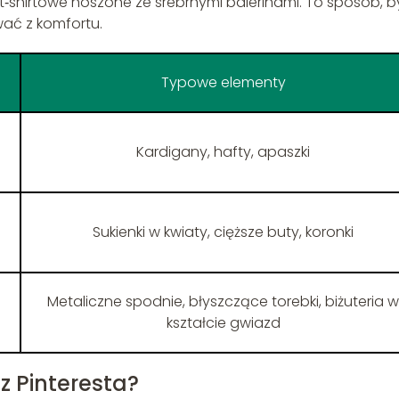
t‑shirtowe noszone ze srebrnymi balerinami. To sposób, b
wać z komfortu.
Typowe elementy
Kardigany, hafty, apaszki
Sukienki w kwiaty, cięższe buty, koronki
Metaliczne spodnie, błyszczące torebki, biżuteria w
kształcie gwiazd
z Pinteresta?