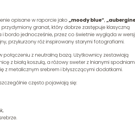
ienie opisane w raporcie jako
„moody blue”
,
„aubergin
ko przydymiony granat, który dobrze zastępuje klasyczną
 i bordo jednocześnie, przez co świetnie wygląda w wersj
jny, przykurzony róż inspirowany starymi fotografiami.
ę w połączeniu z neutralną bazą. Użytkownicy zestawiają
cę z białą koszulą, a różowy sweter z lnianymi spodniami
 się z metalicznym srebrem i błyszczącymi dodatkami.
szczególnie często pojawiają się:
k,
srebrze.