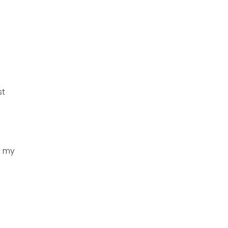
st
, my