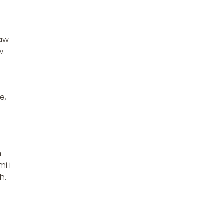
ą
taw
w.
e,
h
i i
h.