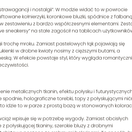
strawagancji i nostalgii”. W modzie widać to w powrocie
Haftowane kołnierzyki, koronkowe bluzki, spódnice z falban
ę w zestawieniu z bardzo współczesnymi elementami. Zes
e sneakersy” na stałe zagościł na tablicach użytkownikó
i trochę mroku. Zamiast pastelowych łąk pojawiają się
 Sukienki w drobne kwiaty nosimy z cięższymi butami, a
ską. W efekcie powstaje styl, który wygląda romantyczni
eczywistości.
enie metalicznych tkanin, efektu połysku i futurystycznyc
 spodnie, holograficzne torebki, topy z połyskującymi nićm
sto idzie to w parze z prostą bazą w stonowanych kolorac
wciąż wpisuje się w potrzebę wygody. Zamiast obcisłych
 z połyskującej tkaniny, szerokie bluzy z drobnymi