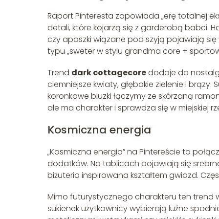
Raport Pinteresta zapowiada „erę totalnej ek
detali, które kojarzą się z garderobą babci. 
czy apaszki wiązane pod szyją pojawiają si
typu „sweter w stylu grandma core + sportow
Trend
dark cottagecore
dodaje do nostalgi
ciemniejsze kwiaty, głębokie zielenie i brązy.
koronkowe bluzki łączymy ze skórzaną ramone
ale ma charakter i sprawdza się w miejskiej rz
Kosmiczna energia
„Kosmiczna energia” na Pintereście to połącz
dodatków. Na tablicach pojawiają się srebrne
biżuteria inspirowana kształtem gwiazd. Czę
Mimo futurystycznego charakteru ten trend 
sukienek użytkownicy wybierają luźne spodnie