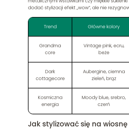
metalicznymi wstawkami czy miękkie sukienki 
dodać stylizacji efekt „wow”, ale nie rezygno
Trend
Główne kolory
Grandma
Vintage pink, ecru,
core
beże
Dark
Aubergine, ciemna
cottagecore
zieleń, brąz
Kosmiczna
Moody blue, srebro,
energia
czerń
Jak stylizować się na wiosnę 