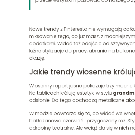
przede wszystkim pasować do naszego ży
Nowe trendy z Pinteresta nie wymagają całk
miksowanie tego, co już masz, z mocniejszym
dodatkami. Widać też odejście od sztywnych 
luźne stylizacje do pracy, ubrania na balkonow
okazję.
Jakie trendy wiosenne króluj
Wiosenny raport jasno pokazuje trzy mocne k
Na tablicach królują estetyki w stylu
grandma
odsłonie. Do tego dochodzą metaliczne akcen
W modzie powtarza się to, co widać we wnętr
bakłażanowa czerwień i przygaszony róż. Styl
odrobinę teatralne. Ale wciąż da się w nich 