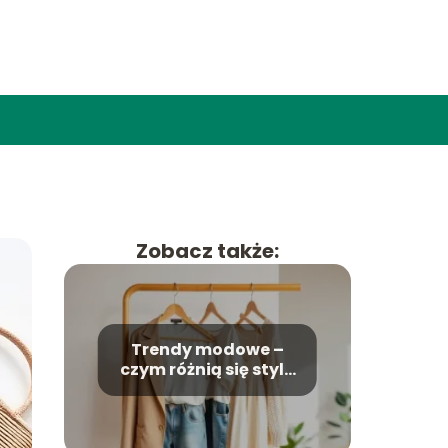
Zobacz także:
Trendy modowe –
czym różnią się style
na kolejne sezony?