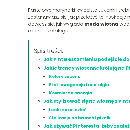
Pastelowe marynarki, kwieciste sukienki i sreb
zastanawiasz się, jak przełożyć te inspiracje
dowiesz się, jak wygląda
moda wiosna
wedłu
a nie do katalogu.
Spis treści:
Jak Pinterest zmienia podejście d
Jakie trendy wiosenne królują na P
Kolory sezonu
Ekstrawagancja i nostalgia
Kosmiczna energia
Jak stylizować się na wiosnę z Pint
Looki na co dzień
Stylizacje na brunch i piknik
Jak używać Pinteresta, żeby znaleź