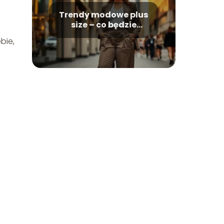
Trendy modowe plus
size – co będzie
modne?
bie,