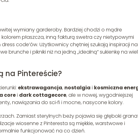
cia.
owitej wymiany garderoby. Bardziej chodzi o mądre
 kolorem płaszcza, inną fakturą swetra czy nietypowymi
dress code’ów. Użytkownicy chętniej szukają inspiracji na
e brunche i pikniki niż na jedną „idealną” sukienkę na wie
ą na Pintereście?
ierunki:
ekstrawagancja
,
nostalgia
i
kosmiczna ener
 core
i
dark cottagecore
, ale w nowej, wygodniejszej
ty, nawiązania do sci‑fi i mocne, nasycone kolory.
zach. Zamiast sterylnych beży pojawia się głęboki granat
izacje wiosenne z Pinteresta są miękkie, warstwowe i
normalnie funkcjonować na co dzień.