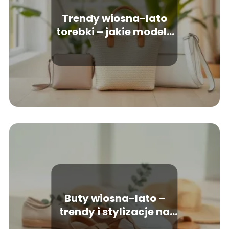
Trendy wiosna-lato
torebki – jakie modele
będą modne?
Buty wiosna-lato –
trendy i stylizacje na
sezon