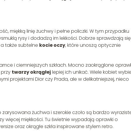
ść, miękką linię żuchwy i pełne policzki. W tym przypadku
ysmuklą rysy i dodadzą im lekkości. Dobrze sprawdzają się
 a także subtelne
kocie oczy
, które unoszą optycznie
ramce i ciemniejszych szkłach. Mocno zaokrąglone oprawk
o przy
twarzy okrągłej
lepiej ich unikać. Wiele kobiet wybi
mi projektami Dior czy Prada, ale w delikatniejszej, nieco
zarysowana żuchwa i szerokie czoło są bardzo wyraziste
zy więcej miękkości. Tu świetnie wypadają oprawki o
size oraz okrągłe szkła inspirowane stylem retro.