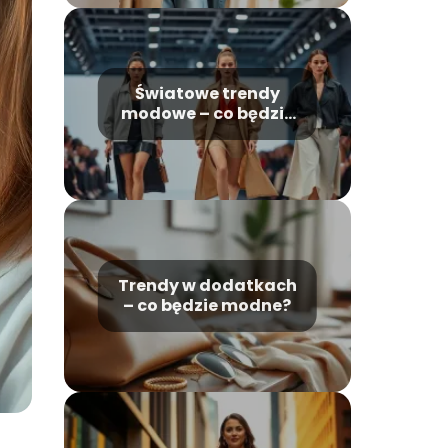
Światowe trendy
modowe – co będzie
modne w
najbliższych latach?
Trendy w dodatkach
– co będzie modne?