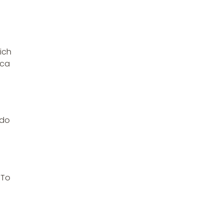
ich
ica
 do
.
 To