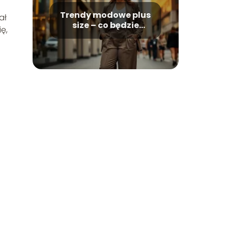
Trendy modowe plus
ał
size – co będzie
ę,
modne?