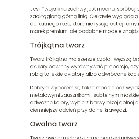
Jeśli Twoja linia żuchwy jest mocna, spróbuj
zaokrągloną górną linią. Ciekawie wyglądają
delikatnego różu, które nie rysują ostrej ram
marek premium, ale podobne modele znajdzie
Trójkątna twarz
Twarz trójkątna ma szersze czoło i węższą bro
okulary powinny wyrównywać proporcje, czyl
robią to lekkie aviatory albo odwrócone kocie
Dobrym wyborem są także modele bez wyraźnej,
metalowymi zausznikami i subtelnym mostkiem,
odważne kolory, wybierz barwy bliżej dolnej c
ciemniejszy odcień przy dolnej krawędzi.
Owalna twarz
Twarz owalna uchodzi za najbardziej uniwers