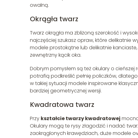
owalną.
Okrągła twarz
Twarz okrągła ma zbliżoną szerokość i wysoko
najczęściej szukasz opraw, które delikatnie w
modele prostokątne lub delikatnie kanciaste,
zewnętrzny kącik oka.
Dobrym pomysłem są też okulary o cieńszej 
potrafią podkreślić pełnię policzków, dlateg
w takiej sytuacji modele inspirowane klasyczny
bardziej geometrycznej wersji.
Kwadratowa twarz
Przy
kształcie twarzy kwadratowej
mocno 
Okulary mogą te rysy złagodzić i nadać twar
zaokrąglonych krawędziach, duże modele over