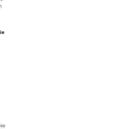
m.
ie
nie