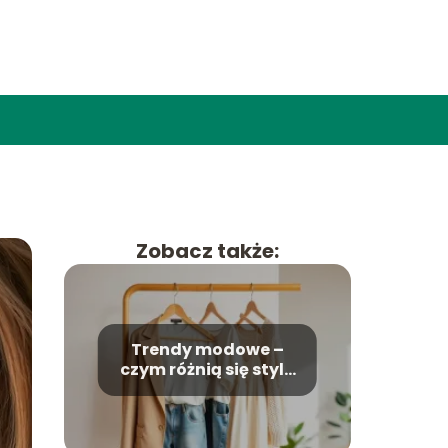
Zobacz także:
Trendy modowe –
czym różnią się style
na kolejne sezony?