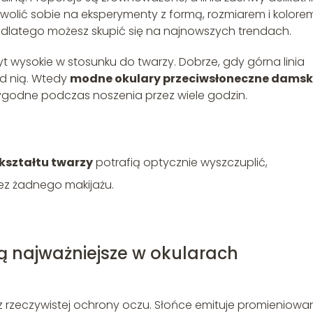
zwolić sobie na eksperymenty z formą, rozmiarem i kolore
dlatego możesz skupić się na najnowszych trendach.
yt wysokie w stosunku do twarzy. Dobrze, gdy górna linia
pod nią. Wtedy
modne okulary przeciwsłoneczne damsk
wygodne podczas noszenia przez wiele godzin.
kształtu twarzy
potrafią optycznie wyszczuplić,
ez żadnego makijażu.
ą najważniejsze w okularach
z rzeczywistej ochrony oczu. Słońce emituje promieniowa