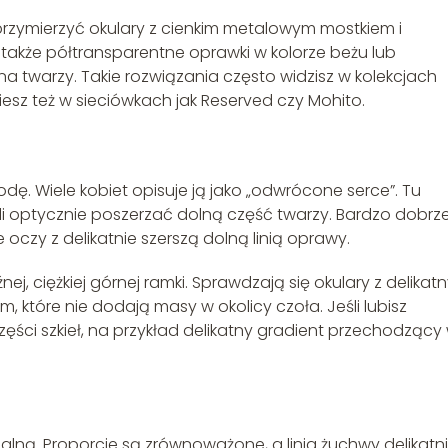
 przymierzyć okulary z cienkim metalowym mostkiem i
 także półtransparentne oprawki w kolorze beżu lub
y na twarzy. Takie rozwiązania często widzisz w kolekcjach
sz też w sieciówkach jak Reserved czy Mohito.
dę. Wiele kobiet opisuje ją jako „odwrócone serce”. Tu
i optycznie poszerzać dolną część twarzy. Bardzo dobrz
 oczy z delikatnie szerszą dolną linią oprawy.
 ciężkiej górnej ramki. Sprawdzają się okulary z delikat
 które nie dodają masy w okolicy czoła. Jeśli lubisz
zęści szkieł, na przykład delikatny gradient przechodzący
alną. Proporcje są zrównoważone, a linia żuchwy delikatn