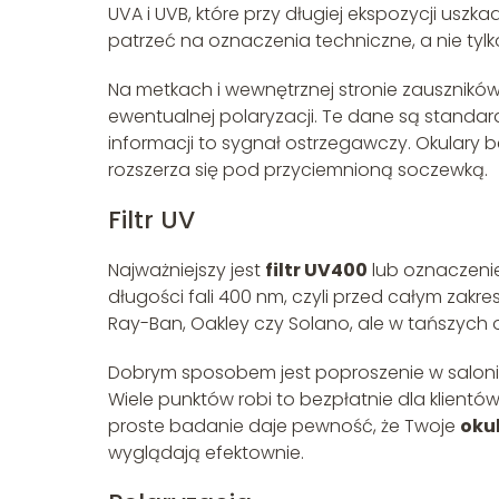
UVA i UVB, które przy długiej ekspozycji usz
patrzeć na oznaczenia techniczne, a nie tylko
Na metkach i wewnętrznej stronie zauszników sz
ewentualnej polaryzacji. Te dane są stand
informacji to sygnał ostrzegawczy. Okulary be
rozszerza się pod przyciemnioną soczewką.
Filtr UV
Najważniejszy jest
filtr UV400
lub oznaczeni
długości fali 400 nm, czyli przed całym zakre
Ray-Ban, Oakley czy Solano, ale w tańszych 
Dobrym sposobem jest poproszenie w salonie
Wiele punktów robi to bezpłatnie dla klientó
proste badanie daje pewność, że Twoje
oku
wyglądają efektownie.