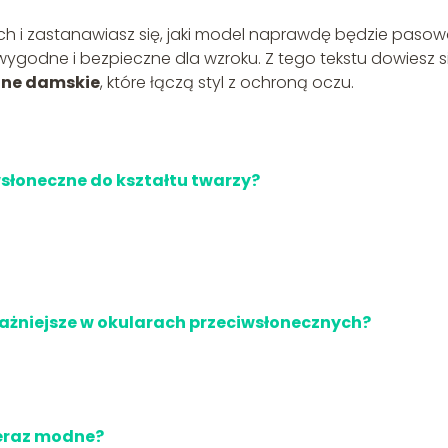
h i zastanawiasz się, jaki model naprawdę będzie pasow
wygodne i bezpieczne dla wzroku. Z tego tekstu dowiesz si
zne damskie
, które łączą styl z ochroną oczu.
słoneczne do kształtu twarzy?
ażniejsze w okularach przeciwsłonecznych?
 teraz modne?