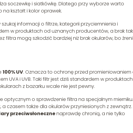
kadza soczewkę i siatkówkę. Dlatego przy wyborze warto
 na kształt i kolor oprawek.
ukaj informacji o filtrze, kategorii przyciemnienia i
ardem w produktach od uznanych producentów, a brak tak
z filtra mogą szkodzić bardziej niż brak okularów, bo źren
e
100% UV
. Oznacza to ochronę przed promieniowaniem
sem UVA i UVB. Taki filtr jest dziś standardem w produktach
okularach z bazarku wcale nie jest pewny.
 optycznym o sprawdzenie filtra na specjalnym mierniku
w, a czasem także dla okularów przyniesionych z zewnątrz.
lary przeciwsłoneczne
naprawdę chronią, a nie tylko