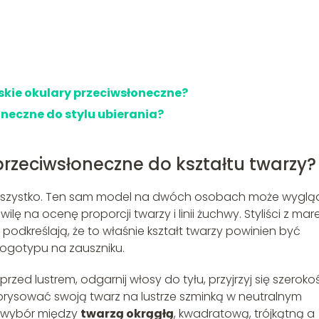
skie okulary przeciwsłoneczne?
neczne do stylu ubierania?
rzeciwsłoneczne do kształtu twarzy?
a wszystko. Ten sam model na dwóch osobach może wygl
lę na ocenę proporcji twarzy i linii żuchwy. Styliści z mar
podkreślają, że to właśnie kształt twarzy powinien być
logotypu na zauszniku.
przed lustrem, odgarnij włosy do tyłu, przyjrzyj się szeroko
 obrysować swoją twarz na lustrze szminką w neutralnym
a wybór między
twarzą okrągłą
, kwadratową, trójkątną a